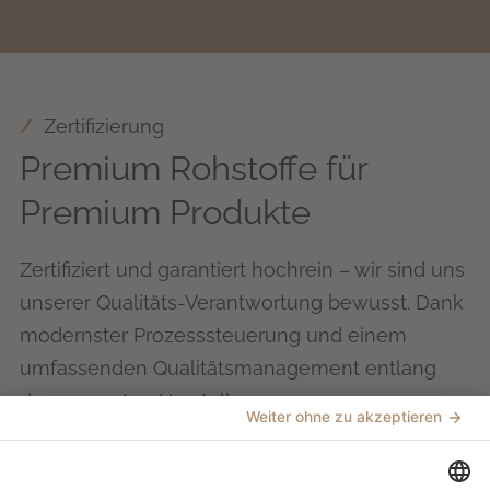
Zertifizierung
Premium Rohstoffe für
Premium Produkte
Zertifiziert und garantiert hochrein – wir sind uns
unserer Qualitäts-Verantwortung bewusst. Dank
modernster Prozesssteuerung und einem
umfassenden Qualitätsmanagement entlang
des gesamten Herstellungsprozesses
gewährleisten wir die Einhaltung der strengen
Vorschriften von Lebensmittel- und