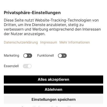
Industrienormen sowie internationaler
Standards. So können wir hochwertige, aus
tiefen Untertage-Salz-Stollen gewonnene
Produkte bieten, die optimal auf die
Anforderungen der Lebensmittelindustrie
zugeschnitten sind.
Zu den Zertifikaten
Datenschutz
Cookie-Einstellungen
Impressum
Compliance
Markenhinweis
© 2024-2026 K+S Minerals and Agriculture GmbH