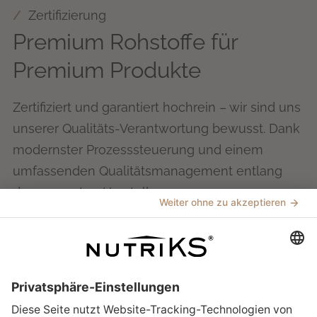
Zertifizierung
Premium Rohstoffe für
Premium Produkte
Zertifiziert und garantiert hochrein – wir sind uns
unserer Qualitäts-Verantwortung bewusst. Dank
modernster Prozesssteuerung und einem
umfassenden Qualitätsmanagement entlang
des gesamten Herstellungsprozesses
gewährleisten wir die Einhaltung der strengen
Vorschriften von Lebensmittel- und
Industrienormen sowie internationaler
Standards. So können wir hochwertige, aus
tiefen Untertage-Salz-Stollen gewonnene